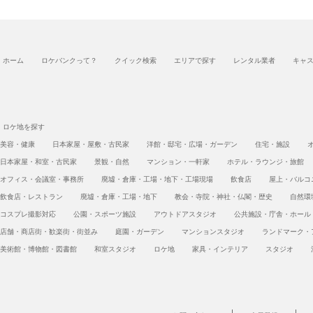
ホーム
ロケバンクって？
クイック検索
エリアで探す
レンタル業者
キャ
ロケ地を探す
美容・健康
日本家屋・屋敷・古民家
洋館・邸宅・広場・ガーデン
住宅・施設
日本家屋・和室・古民家
景観・自然
マンション・一軒家
ホテル・ラウンジ・旅館
オフィス・会議室・事務所
廃墟・倉庫・工場・地下・工場現場
飲食店
屋上・バルコ
飲食店・レストラン
廃墟・倉庫・工場・地下
教会・寺院・神社・仏閣・歴史
自然環
コスプレ撮影対応
公園・スポーツ施設
アウトドアスタジオ
公共施設・庁舎・ホール
店舗・商店街・歓楽街・街並み
庭園・ガーデン
マンションスタジオ
ランドマーク・
美術館・博物館・図書館
和室スタジオ
ロケ地
家具・インテリア
スタジオ