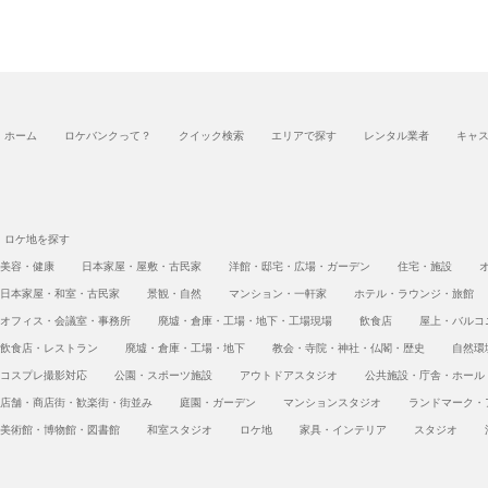
ホーム
ロケバンクって？
クイック検索
エリアで探す
レンタル業者
キャ
ロケ地を探す
美容・健康
日本家屋・屋敷・古民家
洋館・邸宅・広場・ガーデン
住宅・施設
日本家屋・和室・古民家
景観・自然
マンション・一軒家
ホテル・ラウンジ・旅館
オフィス・会議室・事務所
廃墟・倉庫・工場・地下・工場現場
飲食店
屋上・バルコ
飲食店・レストラン
廃墟・倉庫・工場・地下
教会・寺院・神社・仏閣・歴史
自然環
コスプレ撮影対応
公園・スポーツ施設
アウトドアスタジオ
公共施設・庁舎・ホール
店舗・商店街・歓楽街・街並み
庭園・ガーデン
マンションスタジオ
ランドマーク・
美術館・博物館・図書館
和室スタジオ
ロケ地
家具・インテリア
スタジオ