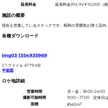
延長料金
延長料金(1h) 1h/￥10,000（
施設の概要
現在も営業しているスナックです。昭和の雰囲気が漂う店内
各種ダウンロード
img03 1354935969
1 ファイル
47.79 KB
平面図
ロケ地詳細
営業時間
月～金：18:00-24:00
撮影可能時間
9:00～17:00 定休
2
面積
約40m