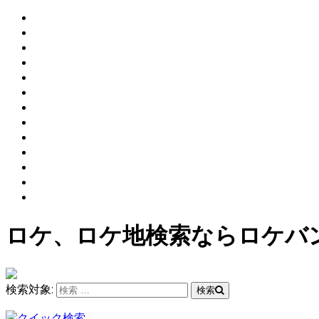
ロケ、ロケ地検索ならロケバ
検索対象:
検索
クイック検索