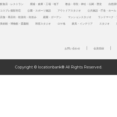
飲食店・レストラン
廃墟・倉庫・工場・地下
教会・寺院・神社・仏閣・歴史
自然環
コスプレ撮影対応
公園・スポーツ施設
アウトドアスタジオ
公共施設・庁舎・ホール
店舗・商店街・歓楽街・街並み
庭園・ガーデン
マンションスタジオ
ランドマーク・
美術館・博物館・図書館
和室スタジオ
ロケ地
家具・インテリア
スタジオ
お問い合わせ
会員登録
Copyright © locationbank® All Rights Reserved.