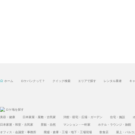
ホーム
ロケバンクって？
クイック検索
エリアで探す
レンタル業者
キ
ロケ地を探す
美容・健康
日本家屋・屋敷・古民家
洋館・邸宅・広場・ガーデン
住宅・施設
日本家屋・和室・古民家
景観・自然
マンション・一軒家
ホテル・ラウンジ・旅館
オフィス・会議室・事務所
廃墟・倉庫・工場・地下・工場現場
飲食店
屋上・バルコ