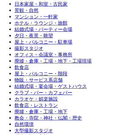
日本家屋・和室・古民家
景観・自然
マンション・一軒家
ホテル・ラウンジ・旅館
結婚式場・パーティー会場
夕日・夜景・眺望
屋上・バルコニー・駐車場
撮影スタジオ
オフィス・会議室・事務所
廃墟・倉庫・工場・地下・工場現場
飲食店
屋上・バルコニー・階段
物販・サービス系店舗
結婚式場・宴会場・ゲストハウス
クラブ・バー・カフェバー
カラオケ・娯楽施設
飲食店・レストラン
廃墟・倉庫・工場・地下
教会・寺院・神社・仏閣・歴史
自然環境
大型撮影スタジオ