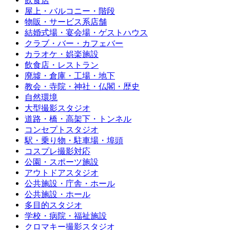
飲食店
屋上・バルコニー・階段
物販・サービス系店舗
結婚式場・宴会場・ゲストハウス
クラブ・バー・カフェバー
カラオケ・娯楽施設
飲食店・レストラン
廃墟・倉庫・工場・地下
教会・寺院・神社・仏閣・歴史
自然環境
大型撮影スタジオ
道路・橋・高架下・トンネル
コンセプトスタジオ
駅・乗り物・駐車場・埠頭
コスプレ撮影対応
公園・スポーツ施設
アウトドアスタジオ
公共施設・庁舎・ホール
公共施設・ホール
多目的スタジオ
学校・病院・福祉施設
クロマキー撮影スタジオ