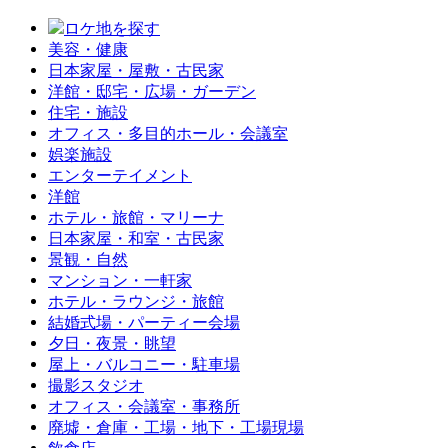
ロケ地を探す
美容・健康
日本家屋・屋敷・古民家
洋館・邸宅・広場・ガーデン
住宅・施設
オフィス・多目的ホール・会議室
娯楽施設
エンターテイメント
洋館
ホテル・旅館・マリーナ
日本家屋・和室・古民家
景観・自然
マンション・一軒家
ホテル・ラウンジ・旅館
結婚式場・パーティー会場
夕日・夜景・眺望
屋上・バルコニー・駐車場
撮影スタジオ
オフィス・会議室・事務所
廃墟・倉庫・工場・地下・工場現場