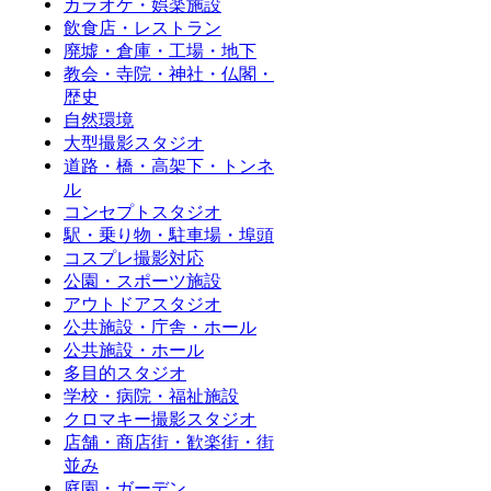
カラオケ・娯楽施設
飲食店・レストラン
廃墟・倉庫・工場・地下
教会・寺院・神社・仏閣・
歴史
自然環境
大型撮影スタジオ
道路・橋・高架下・トンネ
ル
コンセプトスタジオ
駅・乗り物・駐車場・埠頭
コスプレ撮影対応
公園・スポーツ施設
アウトドアスタジオ
公共施設・庁舎・ホール
公共施設・ホール
多目的スタジオ
学校・病院・福祉施設
クロマキー撮影スタジオ
店舗・商店街・歓楽街・街
並み
庭園・ガーデン