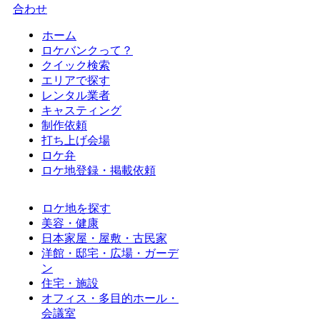
合わせ
ホーム
ロケバンクって？
クイック検索
エリアで探す
レンタル業者
キャスティング
制作依頼
打ち上げ会場
ロケ弁
ロケ地登録・掲載依頼
ロケ地を探す
美容・健康
日本家屋・屋敷・古民家
洋館・邸宅・広場・ガーデ
ン
住宅・施設
オフィス・多目的ホール・
会議室