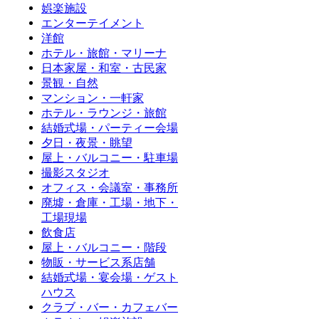
娯楽施設
エンターテイメント
洋館
ホテル・旅館・マリーナ
日本家屋・和室・古民家
景観・自然
マンション・一軒家
ホテル・ラウンジ・旅館
結婚式場・パーティー会場
夕日・夜景・眺望
屋上・バルコニー・駐車場
撮影スタジオ
オフィス・会議室・事務所
廃墟・倉庫・工場・地下・
工場現場
飲食店
屋上・バルコニー・階段
物販・サービス系店舗
結婚式場・宴会場・ゲスト
ハウス
クラブ・バー・カフェバー