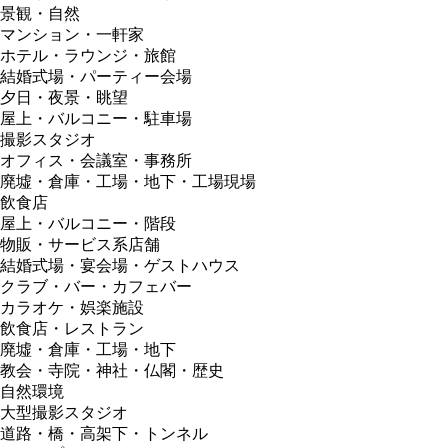
景観・自然
マンション・一軒家
ホテル・ラウンジ・旅館
結婚式場・パーティー会場
夕日・夜景・眺望
屋上・バルコニー・駐車場
撮影スタジオ
オフィス・会議室・事務所
廃墟・倉庫・工場・地下・工場現場
飲食店
屋上・バルコニー・階段
物販・サービス系店舗
結婚式場・宴会場・ゲストハウス
クラブ・バー・カフェバー
カラオケ・娯楽施設
飲食店・レストラン
廃墟・倉庫・工場・地下
教会・寺院・神社・仏閣・歴史
自然環境
大型撮影スタジオ
道路・橋・高架下・トンネル