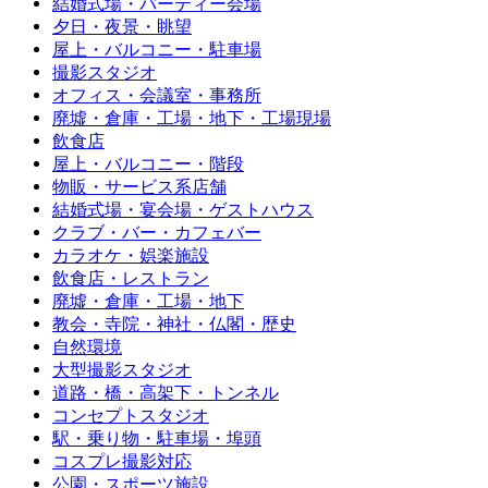
結婚式場・パーティー会場
夕日・夜景・眺望
屋上・バルコニー・駐車場
撮影スタジオ
オフィス・会議室・事務所
廃墟・倉庫・工場・地下・工場現場
飲食店
屋上・バルコニー・階段
物販・サービス系店舗
結婚式場・宴会場・ゲストハウス
クラブ・バー・カフェバー
カラオケ・娯楽施設
飲食店・レストラン
廃墟・倉庫・工場・地下
教会・寺院・神社・仏閣・歴史
自然環境
大型撮影スタジオ
道路・橋・高架下・トンネル
コンセプトスタジオ
駅・乗り物・駐車場・埠頭
コスプレ撮影対応
公園・スポーツ施設