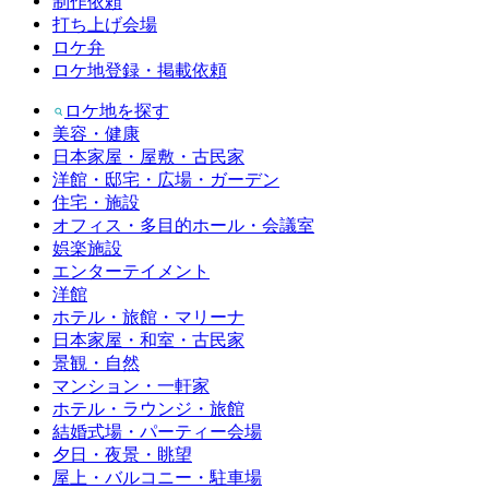
制作依頼
打ち上げ会場
ロケ弁
ロケ地登録・掲載依頼
ロケ地を探す
美容・健康
日本家屋・屋敷・古民家
洋館・邸宅・広場・ガーデン
住宅・施設
オフィス・多目的ホール・会議室
娯楽施設
エンターテイメント
洋館
ホテル・旅館・マリーナ
日本家屋・和室・古民家
景観・自然
マンション・一軒家
ホテル・ラウンジ・旅館
結婚式場・パーティー会場
夕日・夜景・眺望
屋上・バルコニー・駐車場