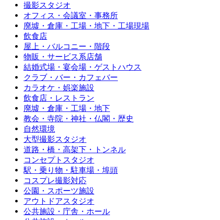
撮影スタジオ
オフィス・会議室・事務所
廃墟・倉庫・工場・地下・工場現場
飲食店
屋上・バルコニー・階段
物販・サービス系店舗
結婚式場・宴会場・ゲストハウス
クラブ・バー・カフェバー
カラオケ・娯楽施設
飲食店・レストラン
廃墟・倉庫・工場・地下
教会・寺院・神社・仏閣・歴史
自然環境
大型撮影スタジオ
道路・橋・高架下・トンネル
コンセプトスタジオ
駅・乗り物・駐車場・埠頭
コスプレ撮影対応
公園・スポーツ施設
アウトドアスタジオ
公共施設・庁舎・ホール