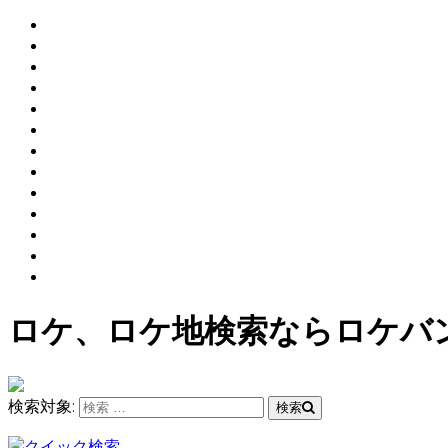
ロケ、ロケ地検索ならロケバ
検索対象:
検索
クイック検索