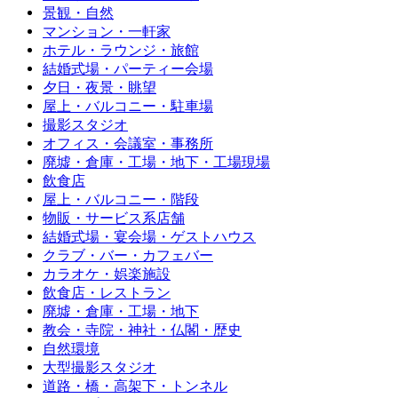
景観・自然
マンション・一軒家
ホテル・ラウンジ・旅館
結婚式場・パーティー会場
夕日・夜景・眺望
屋上・バルコニー・駐車場
撮影スタジオ
オフィス・会議室・事務所
廃墟・倉庫・工場・地下・工場現場
飲食店
屋上・バルコニー・階段
物販・サービス系店舗
結婚式場・宴会場・ゲストハウス
クラブ・バー・カフェバー
カラオケ・娯楽施設
飲食店・レストラン
廃墟・倉庫・工場・地下
教会・寺院・神社・仏閣・歴史
自然環境
大型撮影スタジオ
道路・橋・高架下・トンネル