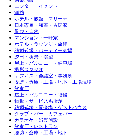
エンターテイメント
洋館
ホテル・旅館・マリーナ
日本家屋・和室・古民家
景観・自然
マンション・一軒家
ホテル・ラウンジ・旅館
結婚式場・パーティー会場
夕日・夜景・眺望
屋上・バルコニー・駐車場
撮影スタジオ
オフィス・会議室・事務所
廃墟・倉庫・工場・地下・工場現場
飲食店
屋上・バルコニー・階段
物販・サービス系店舗
結婚式場・宴会場・ゲストハウス
クラブ・バー・カフェバー
カラオケ・娯楽施設
飲食店・レストラン
廃墟・倉庫・工場・地下