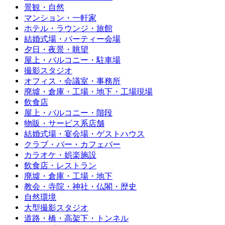
景観・自然
マンション・一軒家
ホテル・ラウンジ・旅館
結婚式場・パーティー会場
夕日・夜景・眺望
屋上・バルコニー・駐車場
撮影スタジオ
オフィス・会議室・事務所
廃墟・倉庫・工場・地下・工場現場
飲食店
屋上・バルコニー・階段
物販・サービス系店舗
結婚式場・宴会場・ゲストハウス
クラブ・バー・カフェバー
カラオケ・娯楽施設
飲食店・レストラン
廃墟・倉庫・工場・地下
教会・寺院・神社・仏閣・歴史
自然環境
大型撮影スタジオ
道路・橋・高架下・トンネル