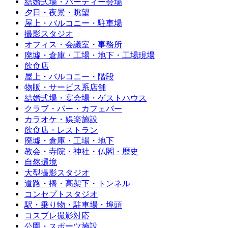
結婚式場・パーティー会場
夕日・夜景・眺望
屋上・バルコニー・駐車場
撮影スタジオ
オフィス・会議室・事務所
廃墟・倉庫・工場・地下・工場現場
飲食店
屋上・バルコニー・階段
物販・サービス系店舗
結婚式場・宴会場・ゲストハウス
クラブ・バー・カフェバー
カラオケ・娯楽施設
飲食店・レストラン
廃墟・倉庫・工場・地下
教会・寺院・神社・仏閣・歴史
自然環境
大型撮影スタジオ
道路・橋・高架下・トンネル
コンセプトスタジオ
駅・乗り物・駐車場・埠頭
コスプレ撮影対応
公園・スポーツ施設