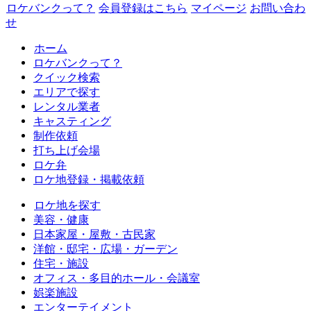
ロケバンクって？
会員登録はこちら
マイページ
お問い合わ
せ
ホーム
ロケバンクって？
クイック検索
エリアで探す
レンタル業者
キャスティング
制作依頼
打ち上げ会場
ロケ弁
ロケ地登録・掲載依頼
ロケ地を探す
美容・健康
日本家屋・屋敷・古民家
洋館・邸宅・広場・ガーデン
住宅・施設
オフィス・多目的ホール・会議室
娯楽施設
エンターテイメント