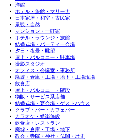
洋館
ホテル・旅館・マリーナ
日本家屋・和室・古民家
景観・自然
マンション・一軒家
ホテル・ラウンジ・旅館
結婚式場・パーティー会場
夕日・夜景・眺望
屋上・バルコニー・駐車場
撮影スタジオ
オフィス・会議室・事務所
廃墟・倉庫・工場・地下・工場現場
飲食店
屋上・バルコニー・階段
物販・サービス系店舗
結婚式場・宴会場・ゲストハウス
クラブ・バー・カフェバー
カラオケ・娯楽施設
飲食店・レストラン
廃墟・倉庫・工場・地下
教会・寺院・神社・仏閣・歴史