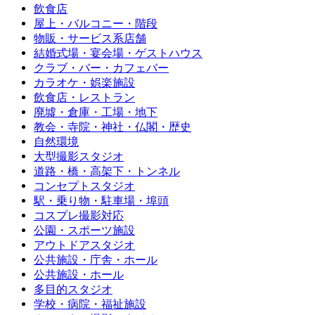
飲食店
屋上・バルコニー・階段
物販・サービス系店舗
結婚式場・宴会場・ゲストハウス
クラブ・バー・カフェバー
カラオケ・娯楽施設
飲食店・レストラン
廃墟・倉庫・工場・地下
教会・寺院・神社・仏閣・歴史
自然環境
大型撮影スタジオ
道路・橋・高架下・トンネル
コンセプトスタジオ
駅・乗り物・駐車場・埠頭
コスプレ撮影対応
公園・スポーツ施設
アウトドアスタジオ
公共施設・庁舎・ホール
公共施設・ホール
多目的スタジオ
学校・病院・福祉施設