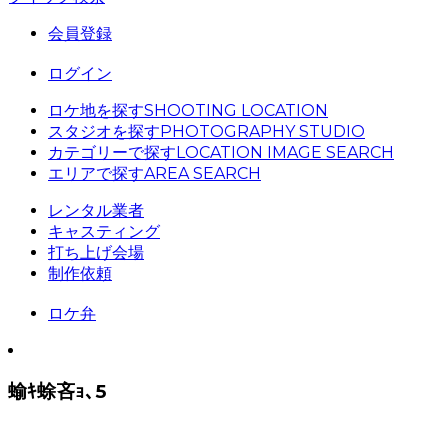
会員登録
ログイン
ロケ地を探す
SHOOTING LOCATION
スタジオを探す
PHOTOGRAPHY STUDIO
カテゴリーで探す
LOCATION IMAGE SEARCH
エリアで探す
AREA SEARCH
レンタル業者
キャスティング
打ち上げ会場
制作依頼
ロケ弁
蝓ｷ蜍吝ｮ､5