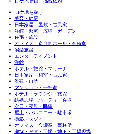
ロケ地登録・掲載依頼
ロケ地を探す
美容・健康
日本家屋・屋敷・古民家
洋館・邸宅・広場・ガーデン
住宅・施設
オフィス・多目的ホール・会議室
娯楽施設
エンターテイメント
洋館
ホテル・旅館・マリーナ
日本家屋・和室・古民家
景観・自然
マンション・一軒家
ホテル・ラウンジ・旅館
結婚式場・パーティー会場
夕日・夜景・眺望
屋上・バルコニー・駐車場
撮影スタジオ
オフィス・会議室・事務所
廃墟・倉庫・工場・地下・工場現場