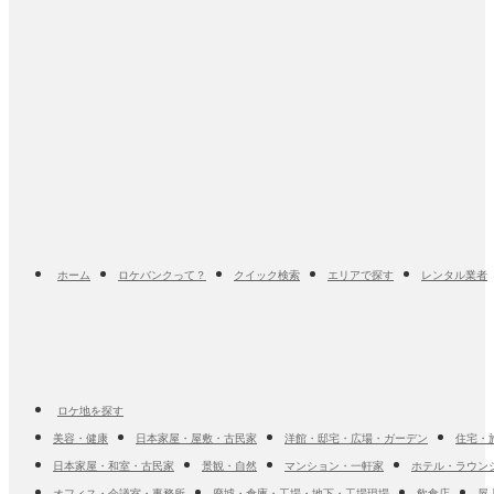
ホーム
ロケバンクって？
クイック検索
エリアで探す
レンタル業者
ロケ地を探す
美容・健康
日本家屋・屋敷・古民家
洋館・邸宅・広場・ガーデン
住宅・
日本家屋・和室・古民家
景観・自然
マンション・一軒家
ホテル・ラウン
オフィス・会議室・事務所
廃墟・倉庫・工場・地下・工場現場
飲食店
屋