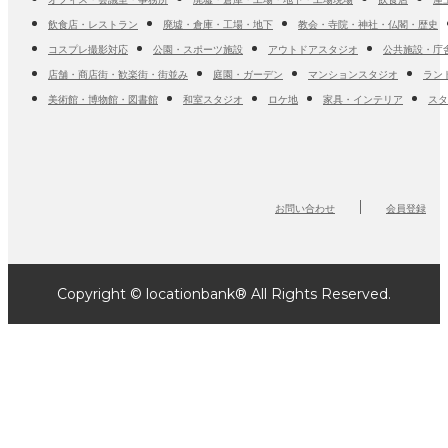
飲食店・レストラン
廃墟・倉庫・工場・地下
教会・寺院・神社・仏閣・歴史
コスプレ撮影対応
公園・スポーツ施設
アウトドアスタジオ
公共施設・庁
店舗・商店街・歓楽街・街並み
庭園・ガーデン
マンションスタジオ
ラン
美術館・博物館・図書館
和室スタジオ
ロケ地
家具・インテリア
スタ
お問い合わせ
会員登録
Copyright © locationbank® All Rights Reserved.