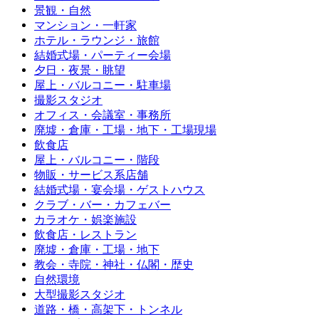
景観・自然
マンション・一軒家
ホテル・ラウンジ・旅館
結婚式場・パーティー会場
夕日・夜景・眺望
屋上・バルコニー・駐車場
撮影スタジオ
オフィス・会議室・事務所
廃墟・倉庫・工場・地下・工場現場
飲食店
屋上・バルコニー・階段
物販・サービス系店舗
結婚式場・宴会場・ゲストハウス
クラブ・バー・カフェバー
カラオケ・娯楽施設
飲食店・レストラン
廃墟・倉庫・工場・地下
教会・寺院・神社・仏閣・歴史
自然環境
大型撮影スタジオ
道路・橋・高架下・トンネル