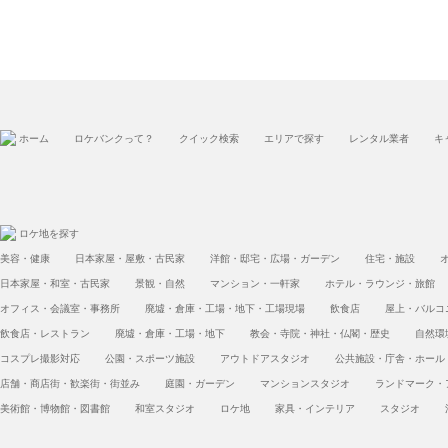
ホーム
ロケバンクって？
クイック検索
エリアで探す
レンタル業者
キ
ロケ地を探す
美容・健康
日本家屋・屋敷・古民家
洋館・邸宅・広場・ガーデン
住宅・施設
日本家屋・和室・古民家
景観・自然
マンション・一軒家
ホテル・ラウンジ・旅館
オフィス・会議室・事務所
廃墟・倉庫・工場・地下・工場現場
飲食店
屋上・バルコ
飲食店・レストラン
廃墟・倉庫・工場・地下
教会・寺院・神社・仏閣・歴史
自然環
コスプレ撮影対応
公園・スポーツ施設
アウトドアスタジオ
公共施設・庁舎・ホール
店舗・商店街・歓楽街・街並み
庭園・ガーデン
マンションスタジオ
ランドマーク・
美術館・博物館・図書館
和室スタジオ
ロケ地
家具・インテリア
スタジオ