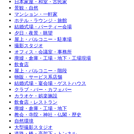
日本家屋・和室・古民家
景観・自然
マンション・一軒家
ホテル・ラウンジ・旅館
結婚式場・パーティー会場
夕日・夜景・眺望
屋上・バルコニー・駐車場
撮影スタジオ
オフィス・会議室・事務所
廃墟・倉庫・工場・地下・工場現場
飲食店
屋上・バルコニー・階段
物販・サービス系店舗
結婚式場・宴会場・ゲストハウス
クラブ・バー・カフェバー
カラオケ・娯楽施設
飲食店・レストラン
廃墟・倉庫・工場・地下
教会・寺院・神社・仏閣・歴史
自然環境
大型撮影スタジオ
道路・橋・高架下・トンネル