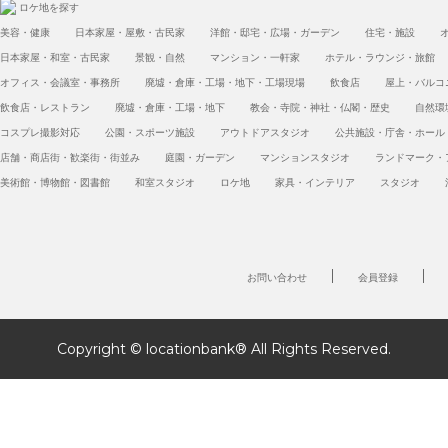
ロケ地を探す
美容・健康
日本家屋・屋敷・古民家
洋館・邸宅・広場・ガーデン
住宅・施設
日本家屋・和室・古民家
景観・自然
マンション・一軒家
ホテル・ラウンジ・旅館
オフィス・会議室・事務所
廃墟・倉庫・工場・地下・工場現場
飲食店
屋上・バルコ
飲食店・レストラン
廃墟・倉庫・工場・地下
教会・寺院・神社・仏閣・歴史
自然環
コスプレ撮影対応
公園・スポーツ施設
アウトドアスタジオ
公共施設・庁舎・ホール
店舗・商店街・歓楽街・街並み
庭園・ガーデン
マンションスタジオ
ランドマーク・
美術館・博物館・図書館
和室スタジオ
ロケ地
家具・インテリア
スタジオ
お問い合わせ
会員登録
Copyright © locationbank® All Rights Reserved.