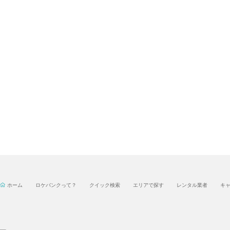
ホーム
ロケバンクって？
クイック検索
エリアで探す
レンタル業者
キ