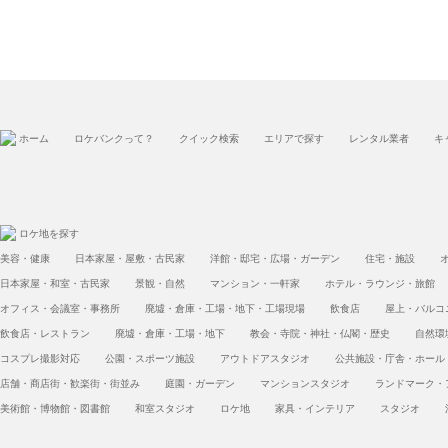
ホーム
ロケバンクって？
クイック検索
エリアで探す
レンタル業者
キ
ロケ地を探す
美容・健康
日本家屋・屋敷・古民家
洋館・邸宅・広場・ガーデン
住宅・施設
日本家屋・和室・古民家
景観・自然
マンション・一軒家
ホテル・ラウンジ・旅館
オフィス・会議室・事務所
廃墟・倉庫・工場・地下・工場現場
飲食店
屋上・バルコ
飲食店・レストラン
廃墟・倉庫・工場・地下
教会・寺院・神社・仏閣・歴史
自然環
コスプレ撮影対応
公園・スポーツ施設
アウトドアスタジオ
公共施設・庁舎・ホール
店舗・商店街・歓楽街・街並み
庭園・ガーデン
マンションスタジオ
ランドマーク・
美術館・博物館・図書館
和室スタジオ
ロケ地
家具・インテリア
スタジオ