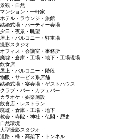
景観・自然
マンション・一軒家
ホテル・ラウンジ・旅館
結婚式場・パーティー会場
夕日・夜景・眺望
屋上・バルコニー・駐車場
撮影スタジオ
オフィス・会議室・事務所
廃墟・倉庫・工場・地下・工場現場
飲食店
屋上・バルコニー・階段
物販・サービス系店舗
結婚式場・宴会場・ゲストハウス
クラブ・バー・カフェバー
カラオケ・娯楽施設
飲食店・レストラン
廃墟・倉庫・工場・地下
教会・寺院・神社・仏閣・歴史
自然環境
大型撮影スタジオ
道路・橋・高架下・トンネル