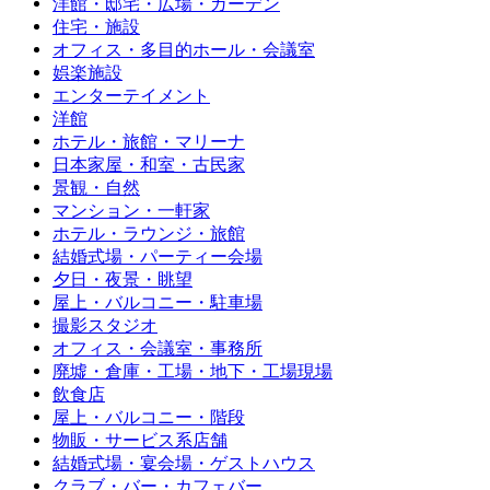
洋館・邸宅・広場・ガーデン
住宅・施設
オフィス・多目的ホール・会議室
娯楽施設
エンターテイメント
洋館
ホテル・旅館・マリーナ
日本家屋・和室・古民家
景観・自然
マンション・一軒家
ホテル・ラウンジ・旅館
結婚式場・パーティー会場
夕日・夜景・眺望
屋上・バルコニー・駐車場
撮影スタジオ
オフィス・会議室・事務所
廃墟・倉庫・工場・地下・工場現場
飲食店
屋上・バルコニー・階段
物販・サービス系店舗
結婚式場・宴会場・ゲストハウス
クラブ・バー・カフェバー