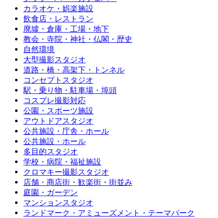
カラオケ・娯楽施設
飲食店・レストラン
廃墟・倉庫・工場・地下
教会・寺院・神社・仏閣・歴史
自然環境
大型撮影スタジオ
道路・橋・高架下・トンネル
コンセプトスタジオ
駅・乗り物・駐車場・埠頭
コスプレ撮影対応
公園・スポーツ施設
アウトドアスタジオ
公共施設・庁舎・ホール
公共施設・ホール
多目的スタジオ
学校・病院・福祉施設
クロマキー撮影スタジオ
店舗・商店街・歓楽街・街並み
庭園・ガーデン
マンションスタジオ
ランドマーク・アミューズメント・テーマパーク