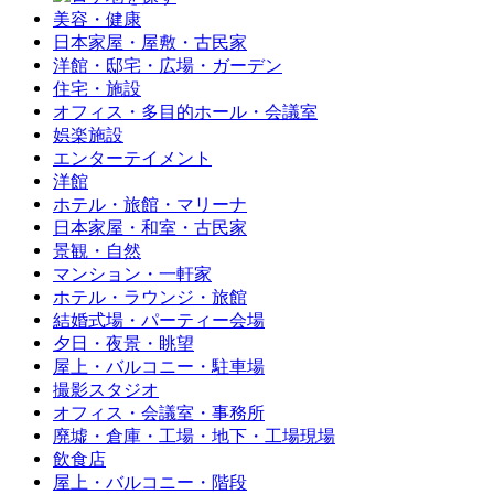
美容・健康
日本家屋・屋敷・古民家
洋館・邸宅・広場・ガーデン
住宅・施設
オフィス・多目的ホール・会議室
娯楽施設
エンターテイメント
洋館
ホテル・旅館・マリーナ
日本家屋・和室・古民家
景観・自然
マンション・一軒家
ホテル・ラウンジ・旅館
結婚式場・パーティー会場
夕日・夜景・眺望
屋上・バルコニー・駐車場
撮影スタジオ
オフィス・会議室・事務所
廃墟・倉庫・工場・地下・工場現場
飲食店
屋上・バルコニー・階段