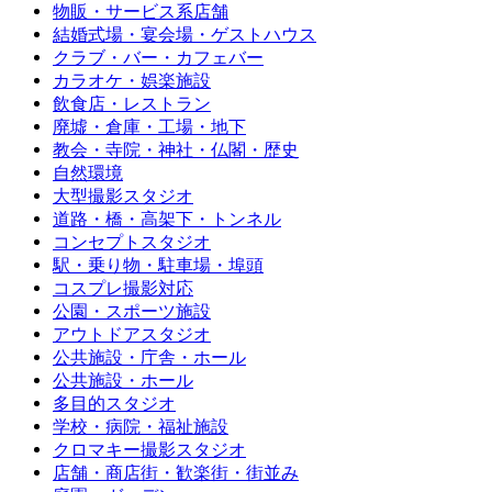
物販・サービス系店舗
結婚式場・宴会場・ゲストハウス
クラブ・バー・カフェバー
カラオケ・娯楽施設
飲食店・レストラン
廃墟・倉庫・工場・地下
教会・寺院・神社・仏閣・歴史
自然環境
大型撮影スタジオ
道路・橋・高架下・トンネル
コンセプトスタジオ
駅・乗り物・駐車場・埠頭
コスプレ撮影対応
公園・スポーツ施設
アウトドアスタジオ
公共施設・庁舎・ホール
公共施設・ホール
多目的スタジオ
学校・病院・福祉施設
クロマキー撮影スタジオ
店舗・商店街・歓楽街・街並み