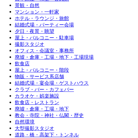
景観・自然
マンション・一軒家
ホテル・ラウンジ・旅館
結婚式場・パーティー会場
夕日・夜景・眺望
屋上・バルコニー・駐車場
撮影スタジオ
オフィス・会議室・事務所
廃墟・倉庫・工場・地下・工場現場
飲食店
屋上・バルコニー・階段
物販・サービス系店舗
結婚式場・宴会場・ゲストハウス
クラブ・バー・カフェバー
カラオケ・娯楽施設
飲食店・レストラン
廃墟・倉庫・工場・地下
教会・寺院・神社・仏閣・歴史
自然環境
大型撮影スタジオ
道路・橋・高架下・トンネル