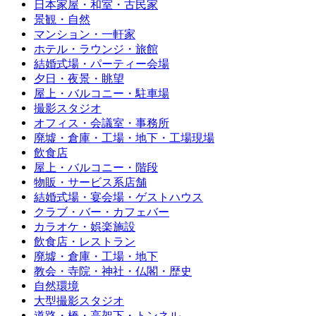
日本家屋・和室・古民家
景観・自然
マンション・一軒家
ホテル・ラウンジ・旅館
結婚式場・パーティー会場
夕日・夜景・眺望
屋上・バルコニー・駐車場
撮影スタジオ
オフィス・会議室・事務所
廃墟・倉庫・工場・地下・工場現場
飲食店
屋上・バルコニー・階段
物販・サービス系店舗
結婚式場・宴会場・ゲストハウス
クラブ・バー・カフェバー
カラオケ・娯楽施設
飲食店・レストラン
廃墟・倉庫・工場・地下
教会・寺院・神社・仏閣・歴史
自然環境
大型撮影スタジオ
道路・橋・高架下・トンネル