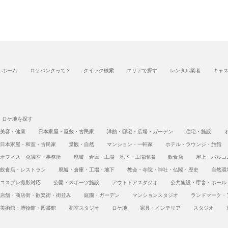
ホーム
ロケバンクって？
クイック検索
エリアで探す
レンタル業者
キャ
ロケ地を探す
美容・健康
日本家屋・屋敷・古民家
洋館・邸宅・広場・ガーデン
住宅・施設
日本家屋・和室・古民家
景観・自然
マンション・一軒家
ホテル・ラウンジ・旅館
オフィス・会議室・事務所
廃墟・倉庫・工場・地下・工場現場
飲食店
屋上・バルコ
飲食店・レストラン
廃墟・倉庫・工場・地下
教会・寺院・神社・仏閣・歴史
自然環
コスプレ撮影対応
公園・スポーツ施設
アウトドアスタジオ
公共施設・庁舎・ホール
店舗・商店街・歓楽街・街並み
庭園・ガーデン
マンションスタジオ
ランドマーク・
美術館・博物館・図書館
和室スタジオ
ロケ地
家具・インテリア
スタジオ