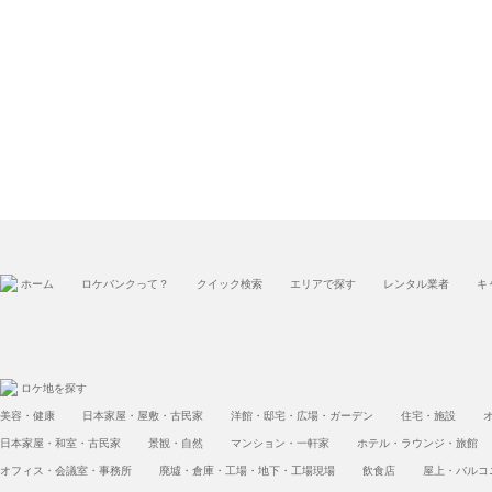
ホーム
ロケバンクって？
クイック検索
エリアで探す
レンタル業者
キ
ロケ地を探す
美容・健康
日本家屋・屋敷・古民家
洋館・邸宅・広場・ガーデン
住宅・施設
日本家屋・和室・古民家
景観・自然
マンション・一軒家
ホテル・ラウンジ・旅館
オフィス・会議室・事務所
廃墟・倉庫・工場・地下・工場現場
飲食店
屋上・バルコ