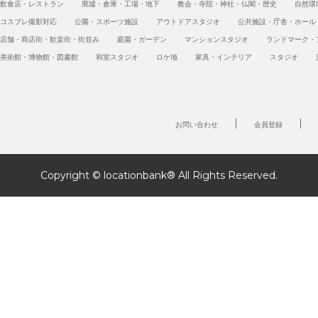
飲食店・レストラン
廃墟・倉庫・工場・地下
教会・寺院・神社・仏閣・歴史
自然環
コスプレ撮影対応
公園・スポーツ施設
アウトドアスタジオ
公共施設・庁舎・ホール
店舗・商店街・歓楽街・街並み
庭園・ガーデン
マンションスタジオ
ランドマーク・
美術館・博物館・図書館
和室スタジオ
ロケ地
家具・インテリア
スタジオ
お問い合わせ
会員登録
Copyright © locationbank® All Rights Reserved.