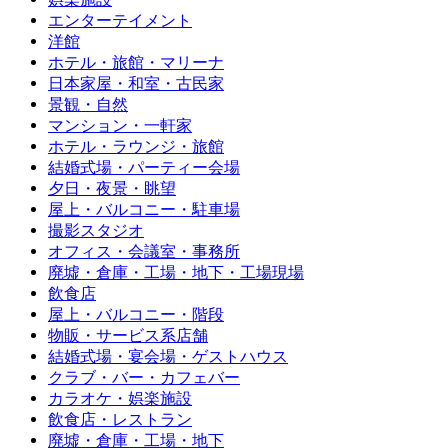
エンターテイメント
洋館
ホテル・旅館・マリーナ
日本家屋・和室・古民家
景観・自然
マンション・一軒家
ホテル・ラウンジ・旅館
結婚式場・パーティー会場
夕日・夜景・眺望
屋上・バルコニー・駐車場
撮影スタジオ
オフィス・会議室・事務所
廃墟・倉庫・工場・地下・工場現場
飲食店
屋上・バルコニー・階段
物販・サービス系店舗
結婚式場・宴会場・ゲストハウス
クラブ・バー・カフェバー
カラオケ・娯楽施設
飲食店・レストラン
廃墟・倉庫・工場・地下