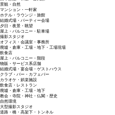
景観・自然
マンション・一軒家
ホテル・ラウンジ・旅館
結婚式場・パーティー会場
夕日・夜景・眺望
屋上・バルコニー・駐車場
撮影スタジオ
オフィス・会議室・事務所
廃墟・倉庫・工場・地下・工場現場
飲食店
屋上・バルコニー・階段
物販・サービス系店舗
結婚式場・宴会場・ゲストハウス
クラブ・バー・カフェバー
カラオケ・娯楽施設
飲食店・レストラン
廃墟・倉庫・工場・地下
教会・寺院・神社・仏閣・歴史
自然環境
大型撮影スタジオ
道路・橋・高架下・トンネル