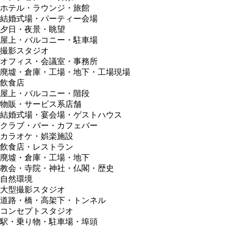
ホテル・ラウンジ・旅館
結婚式場・パーティー会場
夕日・夜景・眺望
屋上・バルコニー・駐車場
撮影スタジオ
オフィス・会議室・事務所
廃墟・倉庫・工場・地下・工場現場
飲食店
屋上・バルコニー・階段
物販・サービス系店舗
結婚式場・宴会場・ゲストハウス
クラブ・バー・カフェバー
カラオケ・娯楽施設
飲食店・レストラン
廃墟・倉庫・工場・地下
教会・寺院・神社・仏閣・歴史
自然環境
大型撮影スタジオ
道路・橋・高架下・トンネル
コンセプトスタジオ
駅・乗り物・駐車場・埠頭