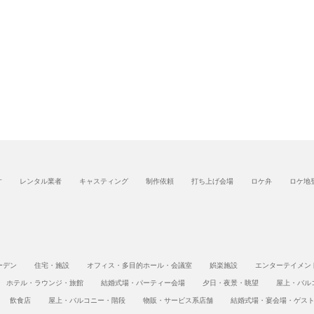
す
レンタル業者
キャスティング
制作依頼
打ち上げ会場
ロケ弁
ロケ地
ーデン
住宅・施設
オフィス・多目的ホール・会議室
娯楽施設
エンターテイメン
ホテル・ラウンジ・旅館
結婚式場・パーティー会場
夕日・夜景・眺望
屋上・バル
飲食店
屋上・バルコニー・階段
物販・サービス系店舗
結婚式場・宴会場・ゲス