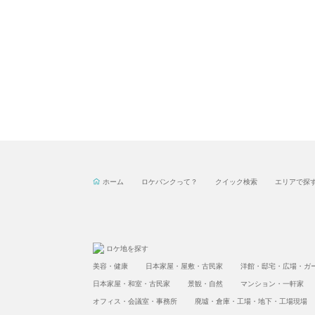
ホーム
ロケバンクって？
クイック検索
エリアで探
ロケ地を探す
美容・健康
日本家屋・屋敷・古民家
洋館・邸宅・広場・ガ
日本家屋・和室・古民家
景観・自然
マンション・一軒家
オフィス・会議室・事務所
廃墟・倉庫・工場・地下・工場現場