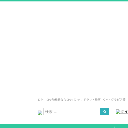
ロケ、ロケ地検索ならロケバンク、ドラマ・映画・CM・グラビア等
ク